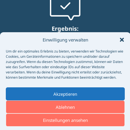
Ergebnis:
+30 % Recruiting-Performance pro
Einwilligung verwalten
Monat Eine zielgerichtete Multichannel-
Um dir ein optimales Erlebnis zu bieten, verwenden wir Technologien wie
Kampagne, die die Recruiting-
Cookies, um Geräteinformationen zu speichern und/oder darauf
zuzugreifen. Wenn du diesen Technologien zustimmst, können wir Daten
Performance um durchschnittlich 30 %
wie das Surfverhalten oder eindeutige IDs auf dieser Website
pro Monat steigerte.
verarbeiten. Wenn du deine Einwilligung nicht erteilst oder zurückziehst,
können bestimmte Merkmale und Funktionen beeinträchtigt werden.
Akzeptieren
Ablehnen
Projektgalerie
Einstellungen ansehen
Übersicht